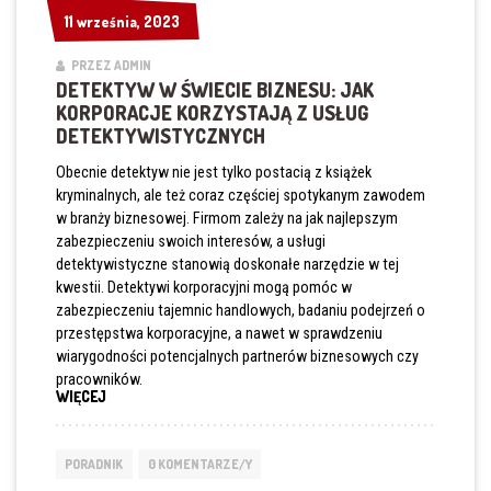
CYBERPRZESTĘPCZOŚCI”
11 września, 2023
11 września, 2023
PRZEZ ADMIN
DETEKTYW W ŚWIECIE BIZNESU: JAK
KORPORACJE KORZYSTAJĄ Z USŁUG
DETEKTYWISTYCZNYCH
Obecnie detektyw nie jest tylko postacią z książek
kryminalnych, ale też coraz częściej spotykanym zawodem
w branży biznesowej. Firmom zależy na jak najlepszym
zabezpieczeniu swoich interesów, a usługi
detektywistyczne stanowią doskonałe narzędzie w tej
kwestii. Detektywi korporacyjni mogą pomóc w
zabezpieczeniu tajemnic handlowych, badaniu podejrzeń o
przestępstwa korporacyjne, a nawet w sprawdzeniu
wiarygodności potencjalnych partnerów biznesowych czy
pracowników.
„DETEKTYW
WIĘCEJ
W
ŚWIECIE
BIZNESU:
PORADNIK
0 KOMENTARZE/Y
JAK