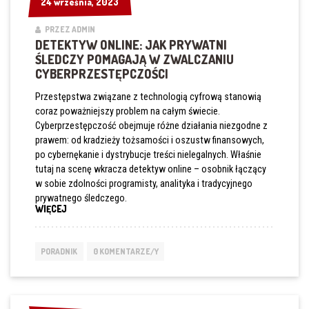
24 września, 2023
24 września, 2023
PRZEZ ADMIN
DETEKTYW ONLINE: JAK PRYWATNI
ŚLEDCZY POMAGAJĄ W ZWALCZANIU
CYBERPRZESTĘPCZOŚCI
Przestępstwa związane z technologią cyfrową stanowią
coraz poważniejszy problem na całym świecie.
Cyberprzestępczość obejmuje różne działania niezgodne z
prawem: od kradzieży tożsamości i oszustw finansowych,
po cybernękanie i dystrybucje treści nielegalnych. Właśnie
tutaj na scenę wkracza detektyw online – osobnik łączący
w sobie zdolności programisty, analityka i tradycyjnego
prywatnego śledczego.
„DETEKTYW
WIĘCEJ
ONLINE:
JAK
PRYWATNI
PORADNIK
0 KOMENTARZE/Y
ŚLEDCZY
POMAGAJĄ
W
ZWALCZANIU