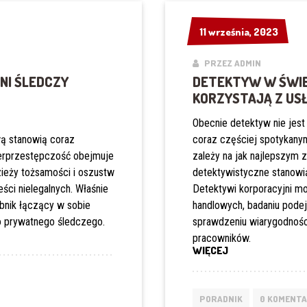
11 września, 2023
11 września, 2023
PRZEZ ADMIN
NI ŚLEDCZY
DETEKTYW W ŚWIE
KORZYSTAJĄ Z US
Obecnie detektyw nie jest 
ą stanowią coraz
coraz częściej spotykan
berprzestępczość obejmuje
zależy na jak najlepszym 
zieży tożsamości i oszustw
detektywistyczne stanowią
eści nielegalnych. Właśnie
Detektywi korporacyjni m
obnik łączący w sobie
handlowych, badaniu pode
go prywatnego śledczego.
sprawdzeniu wiarygodnośc
pracowników.
„DETEKTYW
WIĘCEJ
W
ŚWIECIE
BIZNESU:
PORADNIK
0 KOMENTA