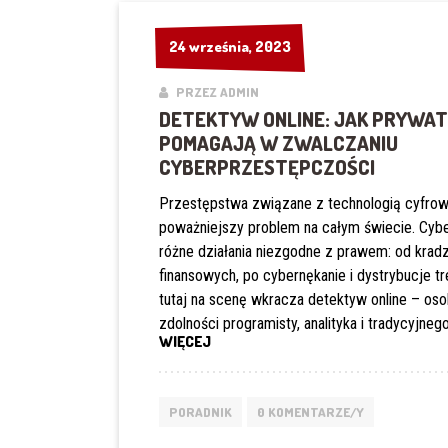
24 września, 2023
24 września, 2023
PRZEZ ADMIN
DETEKTYW ONLINE: JAK PRYWAT
POMAGAJĄ W ZWALCZANIU
CYBERPRZESTĘPCZOŚCI
Przestępstwa związane z technologią cyfrow
poważniejszy problem na całym świecie. Cy
różne działania niezgodne z prawem: od krad
finansowych, po cybernękanie i dystrybucje tr
tutaj na scenę wkracza detektyw online – os
zdolności programisty, analityka i tradycyjne
„DETEKTYW
WIĘCEJ
ONLINE:
JAK
PRYWATNI
PORADNIK
0 KOMENTARZE/Y
ŚLEDCZY